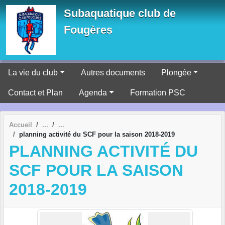
Panneau de gestion des cookies
Subaquatique club de
Fougères
La vie du club
Autres documents
Plongée
Contact et Plan
Agenda
Formation PSC
Accueil
planning activité du SCF pour la saison 2018-2019
PLANNING ACTIVITÉ DU
SCF POUR LA SAISON
2018-2019