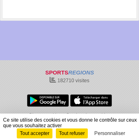
SPORTS
REGIONS
182710
visites
Charte cookies
Gestion des cookies
Ce site utilise des cookies et vous donne le contrôle sur ceux
Informations légales
Signaler un contenu inapproprié
que vous souhaitez activer
Tout accepter
Tout refuser
Personnaliser
Envie de participer ?
Connexion