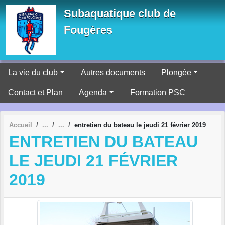
Panneau de gestion des cookies
Subaquatique club de
Fougères
La vie du club
Autres documents
Plongée
Contact et Plan
Agenda
Formation PSC
Accueil
entretien du bateau le jeudi 21 février 2019
ENTRETIEN DU BATEAU
LE JEUDI 21 FÉVRIER
2019