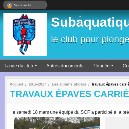
Panneau de gestion des cookies
Se connecter
•
Subaquatiqu
•
•
le club pour plonge
•
La vie du club
Autres documents
Plongée
Co
Accueil
2016-2017
Les albums photos
travaux épaves carri
TRAVAUX ÉPAVES CARRI
le samedi 18 mars une équipe du SCF a participé à la pré