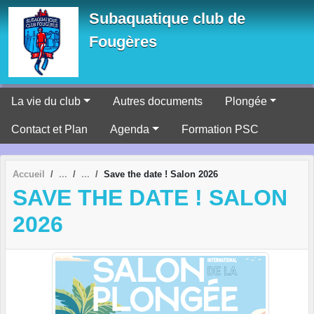
Panneau de gestion des cookies
Subaquatique club de
Fougères
La vie du club
Autres documents
Plongée
Contact et Plan
Agenda
Formation PSC
Accueil
Save the date ! Salon 2026
SAVE THE DATE ! SALON
2026