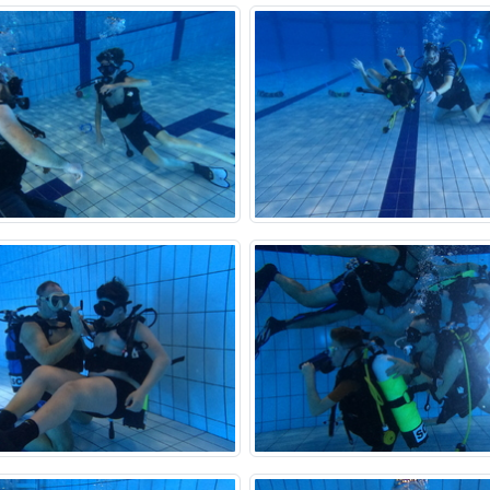
•
•
•