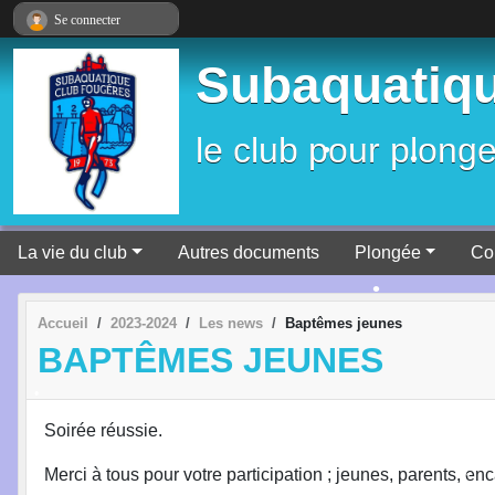
Panneau de gestion des cookies
Se connecter
Subaquatiqu
le club pour plonge
La vie du club
Autres documents
Plongée
Co
Accueil
2023-2024
Les news
Baptêmes jeunes
BAPTÊMES JEUNES
•
Soirée réussie.
•
Merci à tous pour votre participation ; jeunes, parents, enc