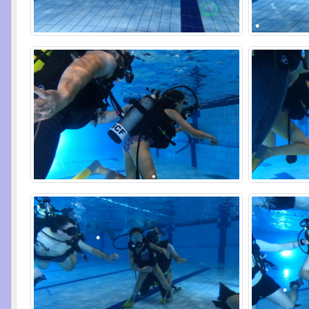
•
•
•
•