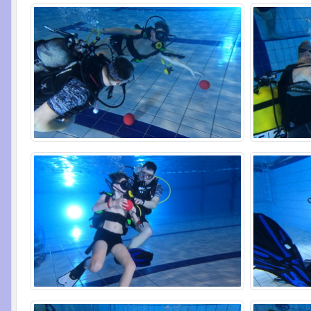
•
•
•
•