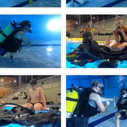
•
•
•
•