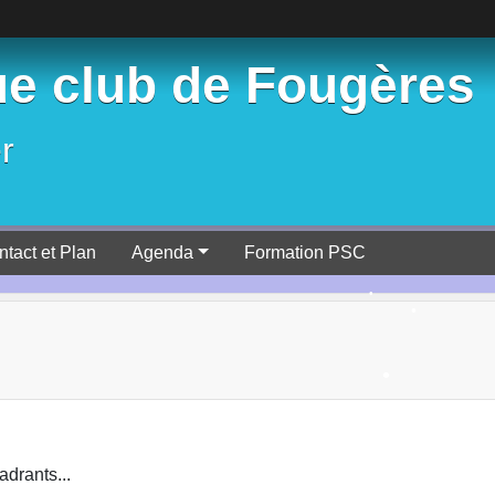
e club de Fougères
r
ntact et Plan
Agenda
Formation PSC
adrants...