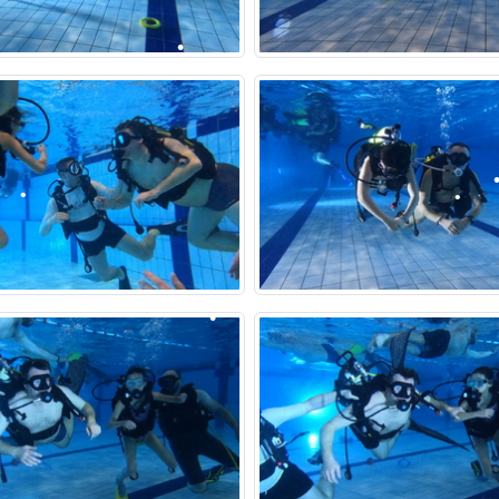
•
•
•
•