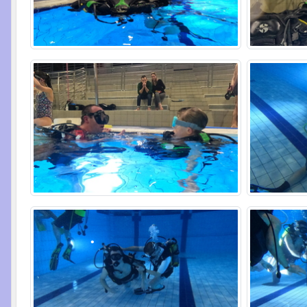
•
•
•