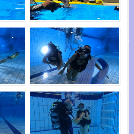
•
•
•
•
•
•
•
•