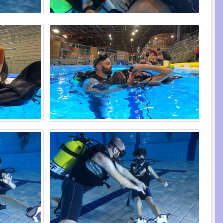
•
•
•