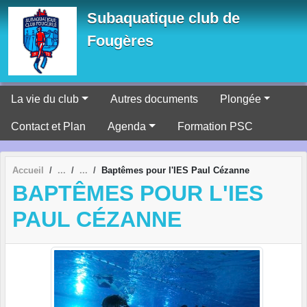
Panneau de gestion des cookies
Subaquatique club de
Fougères
La vie du club
Autres documents
Plongée
Contact et Plan
Agenda
Formation PSC
Accueil
Baptêmes pour l'IES Paul Cézanne
BAPTÊMES POUR L'IES
PAUL CÉZANNE