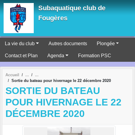
Panneau de gestion des cookies
Subaquatique club de
Fougères
La vie du club
Autres documents
Plongée
Contact et Plan
Agenda
Formation PSC
Accueil
Sortie du bateau pour hivernage le 22 décembre 2020
SORTIE DU BATEAU
POUR HIVERNAGE LE 22
DÉCEMBRE 2020