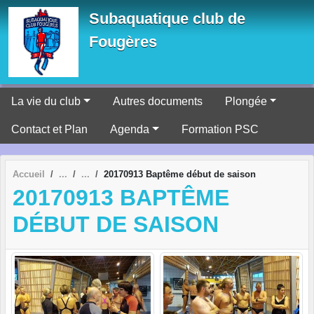
Panneau de gestion des cookies
Subaquatique club de
Fougères
La vie du club
Autres documents
Plongée
Contact et Plan
Agenda
Formation PSC
Accueil
20170913 Baptême début de saison
20170913 BAPTÊME
DÉBUT DE SAISON