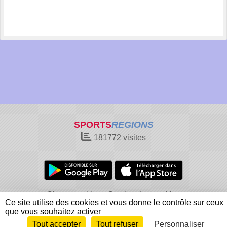
SPORTS
REGIONS
181772
visites
Charte cookies
Gestion des cookies
Ce site utilise des cookies et vous donne le contrôle sur ceux
Informations légales
Signaler un contenu inapproprié
que vous souhaitez activer
Tout accepter
Tout refuser
Personnaliser
Envie de participer ?
Connexion