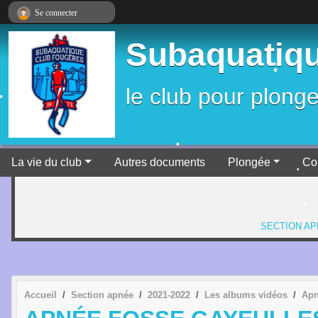
Panneau de gestion des cookies
Se connecter
Subaquatiqu
le club pour plonge
•
•
La vie du club
Autres documents
Plongée
Co
•
SECTION A
•
Accueil
Section apnée
2021-2022
Les albums vidéos
Apn