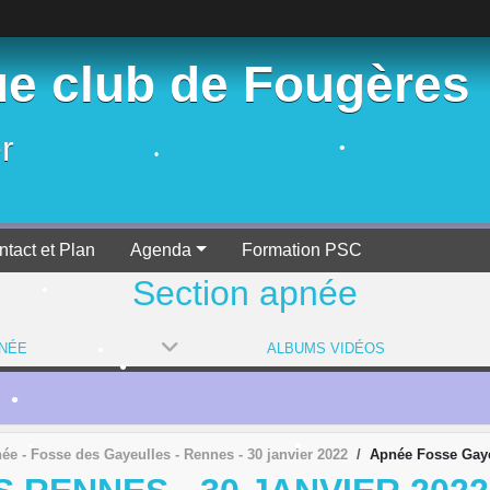
•
•
•
e club de Fougères
r
•
•
•
•
ntact et Plan
Agenda
Formation PSC
Section apnée
•
PNÉE
ALBUMS VIDÉOS
•
•
•
•
•
ée - Fosse des Gayeulles - Rennes - 30 janvier 2022
Apnée Fosse Gaye
•