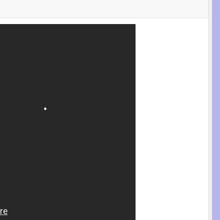
•
•
•