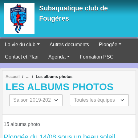
Panneau de gestion des cookies
Subaquatique club de
Fougères
La vie du club
Autres documents
Plongée
Contact et Plan
Agenda
Formation PSC
Accueil
Les albums photos
LES ALBUMS PHOTOS
15 albums photo
Plongée du 14/08 sous un beau soleil