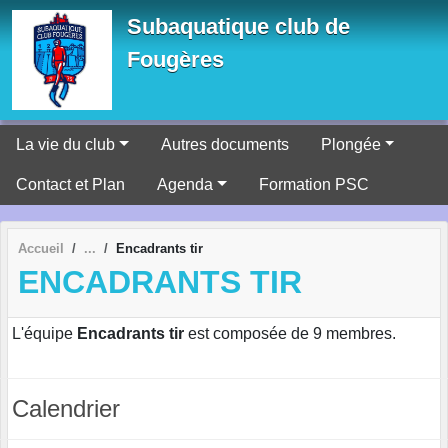
Panneau de gestion des cookies
Subaquatique club de
Fougères
La vie du club
Autres documents
Plongée
Contact et Plan
Agenda
Formation PSC
Accueil
Encadrants tir
ENCADRANTS TIR
L'équipe
Encadrants tir
est composée de 9 membres.
Calendrier